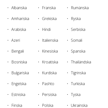
Albanska
Franska
Rumänska
Amhariska
Grekiska
Ryska
Arabiska
Hindi
Serbiska
Azeri
Italienska
Somali
Bengali
Kinesiska
Spanska
Bosniska
Kroatiska
Thailändska
Bulgariska
Kurdiska
Tigrinska
Engelska
Pashto
Turkiska
Estniska
Persiska
Tyska
Finska
Polska
Ukrainska