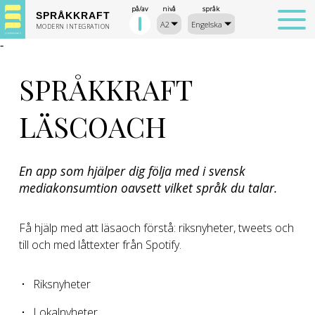
på/av
nivå
språk
SPRÅKKRAFT
MODERN INTEGRATION
-
SPRÅKKRAFT
LÄSCOACH
En app som hjälper dig följa med i svensk
mediakonsumtion oavsett vilket språk du talar.
Få hjälp med att läsaoch förstå: riksnyheter, tweets och
till och med låttexter från Spotify.
Riksnyheter
Lokalnyheter